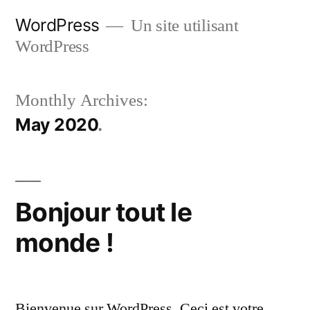
Skip
WordPress
Un site utilisant
to
WordPress
content
Monthly Archives:
May 2020
Bonjour tout le
monde !
Bienvenue sur WordPress. Ceci est votre