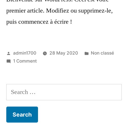
premier article. Modifiez ou supprimez-le,
puis commencez à écrire !
Posted
Posted
admin1700
28 May 2020
Non classé
by
on
in
1 Comment
Bonjour
tout
le
Search
monde !
for: